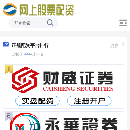
正规配资平台排行
更多
已收录
999
+家平台