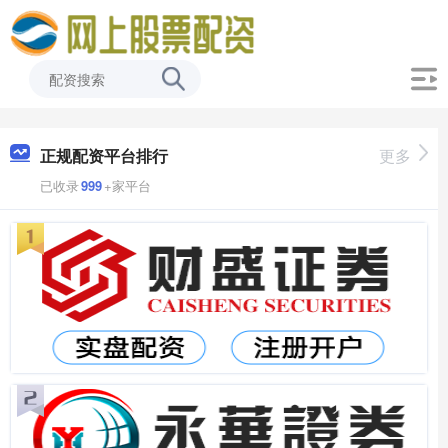
正规配资平台排行
更多
已收录
999
+家平台