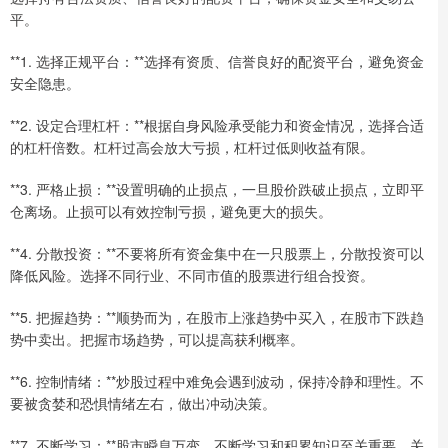
平。
**1. 选择正规平台：**选择有资质、信誉良好的配资平台，避免资金
安全隐患。
**2. 设定合理杠杆：**根据自身风险承受能力和资金情况，选择合适
的杠杆倍数。杠杆过高会放大亏损，杠杆过低则收益有限。
**3. 严格止损：**设置明确的止损点，一旦股价跌破止损点，立即平
仓离场。止损可以有效控制亏损，避免更大的损失。
**4. 分散投资：**不要将所有资金集中在一只股票上，分散投资可以
降低风险。选择不同行业、不同市值的股票进行组合投资。
**5. 把握趋势：**顺势而为，在股市上涨趋势中买入，在股市下跌趋
势中卖出。把握市场趋势，可以提高获利概率。
**6. 控制情绪：**炒股过程中难免会遇到波动，保持冷静和理性。不
要被贪婪和恐惧情绪左右，做出冲动决策。
**7. 不断学习：**股市瞬息万变，不断学习和积累知识至关重要。关