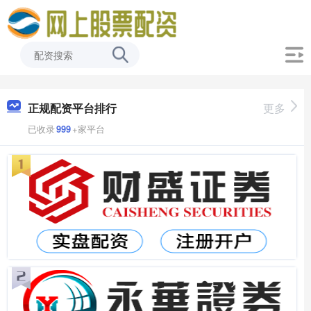
正规配资平台排行
更多
已收录
999
+家平台