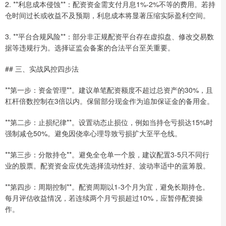
2. **利息成本侵蚀**：配资资金需支付月息1%-2%不等的费用。若持
仓时间过长或收益不及预期，利息成本将显著压缩实际盈利空间。
3. **平台合规风险**：部分非正规配资平台存在虚拟盘、修改交易数
据等违规行为。选择证监会备案的合法平台至关重要。
## 三、实战风控四步法
**第一步：资金管理**。建议单笔配资额度不超过总资产的30%，且
杠杆倍数控制在3倍以内。保留部分现金作为追加保证金的备用金。
**第二步：止损纪律**。设置动态止损位，例如当持仓亏损达15%时
强制减仓50%。避免因侥幸心理导致亏损扩大至平仓线。
**第三步：分散持仓**。避免全仓单一个股，建议配置3-5只不同行
业的股票。配资资金应优先选择流动性好、波动率适中的蓝筹股。
**第四步：周期控制**。配资周期以1-3个月为宜，避免长期持仓。
每月评估收益情况，若连续两个月亏损超过10%，应暂停配资操
作。