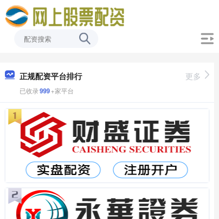
正规配资平台排行
更多
已收录
999
+家平台