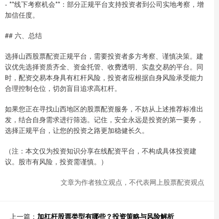
- **线下考察机会**：部分正规平台支持投资者到公司实地考察，增
加信任度。
## 六、总结
选择山西股票配资正规平台，需要投资者多方考察、谨慎决策。建
议优先选择资质齐全、资金托管、收费透明、实盘交易的平台。同
时，配资交易本身具有杠杆风险，投资者应根据自身风险承受能力
合理控制仓位，切勿盲目追求高杠杆。
如果您正在寻找山西地区的股票配资服务，不妨从上述推荐标准出
发，结合自身需求进行筛选。记住，安全永远是投资的第一要务，
选择正规平台，让您的投资之路更加稳健长久。
（注：本文仅为投资知识分享在线配资平台，不构成具体投资建
议。股市有风险，投资需谨慎。）
文章为作者独立观点，不代表网上股票配资观点
上一篇：
加杠杆股票类型有哪些？投资策略与风险解析