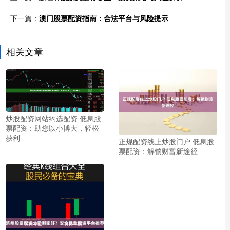
下一篇：
澳门股票配资指南：合法平台与风险提示
相关文章
炒股配资网站约选配资 低息股
票配资：助您以小博大，轻松
获利
正规配资线上炒股门户 低息股
票配资：解锁财富新途径